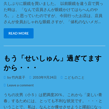
久しぶりに眼鏡を買いました。 以前眼鏡を違う店で買っ
お
た時は、 「なんで店員さんが眼鏡かけてはらへんのや
か
い
ろ。」 と思っていたのですが、 今回行ったお店は、店員
も
さんが全員おしゃれな眼鏡 さすが、「値札のないメガ…
の
♪
READ MORE
もう「せいしゅん」過ぎてます
から・・・
Posted
by
竹内直子
2010年9月24日
こどものこと
on
on
Leave a comment
も
うちの次男（小５）は肥満度20％。 これから「楽しい青
う
春」するためには、 とっても不利な状況です。 ・・・と
「せ
い
いうことで、 私は、なんとか痩せさせようと躍起になっ