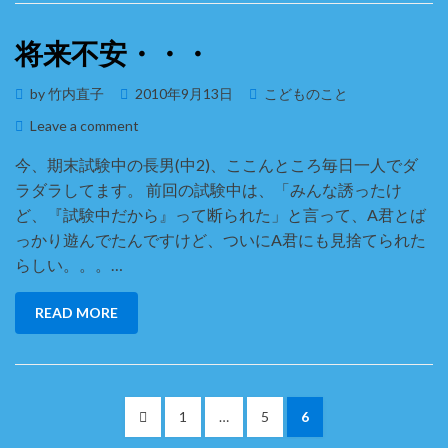
将来不安・・・
Posted
by
竹内直子
2010年9月13日
こどものこと
on
on
Leave a comment
将
今、期末試験中の長男(中2)、ここんところ毎日一人でダ
来
ラダラしてます。 前回の試験中は、「みんな誘ったけ
不
安・・・
ど、『試験中だから』って断られた」と言って、A君とば
っかり遊んでたんですけど、ついにA君にも見捨てられた
らしい。。。…
READ MORE
投
PREVIOUS
PAGE
PAGE
PAGE
1
…
5
6
稿
PAGE