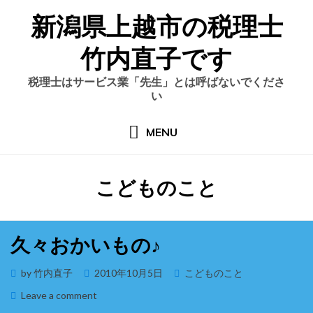
Skip
新潟県上越市の税理士
to
content
竹内直子です
税理士はサービス業「先生」とは呼ばないでくださ
い
MENU
カテゴリー
:
こどものこと
久々おかいもの♪
Posted
by
竹内直子
2010年10月5日
こどものこと
on
on
Leave a comment
久々