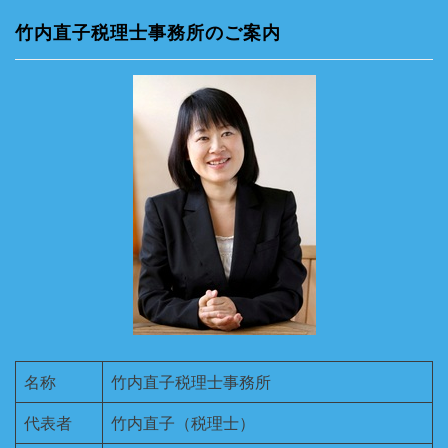
の
竹内直子税理士事務所のご案内
ペ
ー
ジ
送
り
名称
竹内直子税理士事務所
代表者
竹内直子（税理士）