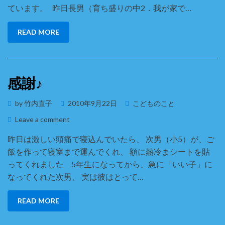
し
ています。 昨日長男（育ち盛りの中2．我が家で…
ゅ
ん」
READ MORE
過
ぎ
て
ま
感謝♪
す
か
Posted
by
竹内直子
2010年9月22日
こどものこと
ら・・・
on
on
Leave a comment
感
昨日は激しい頭痛で寝込んでいたら、 次男（小5）が、ご
謝
飯を作って寝室まで運んでくれ、 額に熱冷まシートを貼
♪
ってくれました 5年生になってから、急に「いい子」に
なってくれた次男、 実は彼はとって…
READ MORE