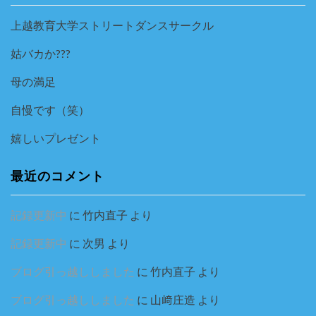
上越教育大学ストリートダンスサークル
姑バカか???
母の満足
自慢です（笑）
嬉しいプレゼント
最近のコメント
記録更新中
に
竹内直子
より
記録更新中
に
次男
より
ブログ引っ越ししました
に
竹内直子
より
ブログ引っ越ししました
に
山﨑庄造
より