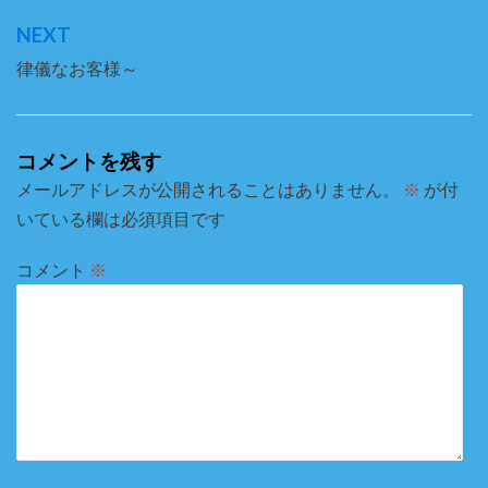
ナ
NEXT
ビ
律儀なお客様～
ゲ
ー
シ
コメントを残す
ョ
メールアドレスが公開されることはありません。
※
が付
いている欄は必須項目です
ン
コメント
※