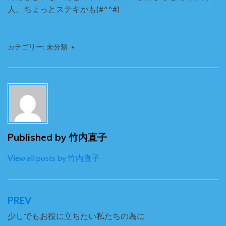
人、ちょっとステキかも(#^^#)
カテゴリー:
未分類
Published by
竹内直子
View all posts by 竹内直子
PREV
投
稿
少しでもお役に立ちたい私たちの為に