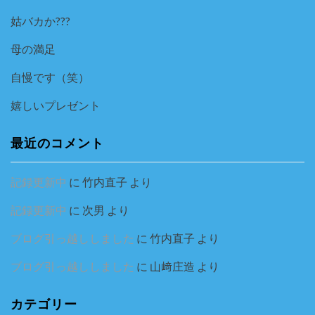
姑バカか???
母の満足
自慢です（笑）
嬉しいプレゼント
最近のコメント
記録更新中
に
竹内直子
より
記録更新中
に
次男
より
ブログ引っ越ししました
に
竹内直子
より
ブログ引っ越ししました
に
山﨑庄造
より
カテゴリー