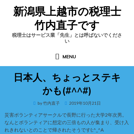
Skip
新潟県上越市の税理士
to
content
竹内直子です
税理士はサービス業「先生」とは呼ばないでくださ
い
MENU
日本人、ちょっとステキ
かも(#^^#)
Posted
by
竹内直子
2019年10月21日
on
災害ボランティアサークルで長野に行った大学2年次男。
なんとボランティアに想定の三倍もの人が集まり、受け入
れきれないとのことで帰されたそうです(;^_^A