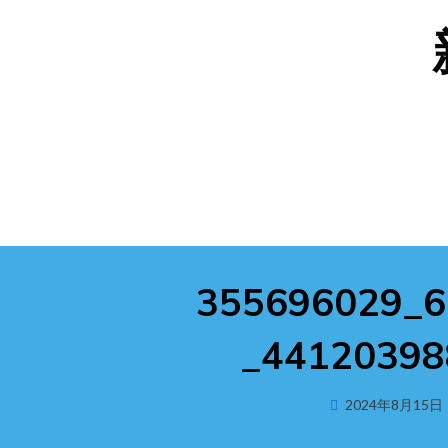
Skip
to
content
355696029_
_44120398
Posted
2024年8月15日
on