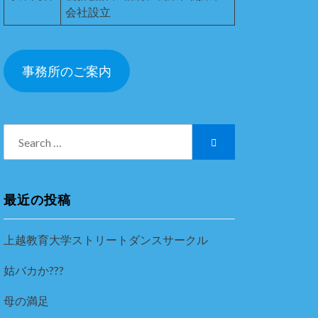
会社設立
事務所のご案内
Search
Search
for:
最近の投稿
上越教育大学ストリートダンスサークル
姑バカか???
母の満足