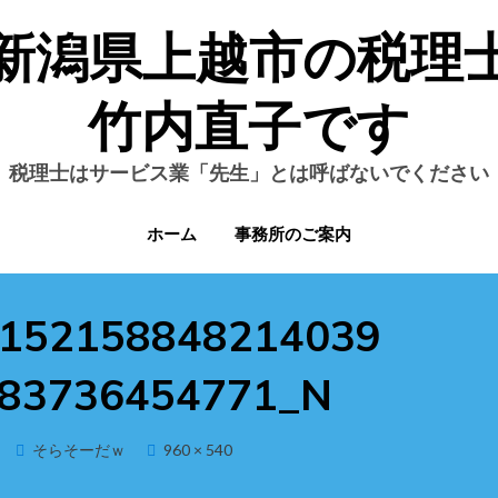
新潟県上越市の税理
竹内直子です
税理士はサービス業「先生」とは呼ばないでください
ホーム
事務所のご案内
6152158848214039
83736454771_N
そらそーだｗ
960 × 540