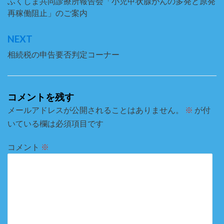
稿
ふくしま共同診療所報告会「小児甲状腺がんの多発と原発
再稼働阻止」のご案内
ナ
ビ
NEXT
ゲ
相続税の申告要否判定コーナー
ー
シ
コメントを残す
ョ
メールアドレスが公開されることはありません。
※
が付
ン
いている欄は必須項目です
コメント
※