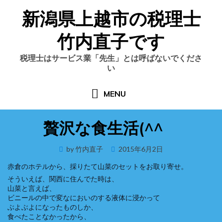
Skip
新潟県上越市の税理士
to
content
竹内直子です
税理士はサービス業「先生」とは呼ばないでくださ
い
MENU
贅沢な食生活(^^ゞ
Posted
by
竹内直子
2015年6月2日
on
赤倉のホテルから、採りたて山菜のセットをお取り寄せ。
そういえば、関西に住んでた時は、
山菜と言えば、
ビニールの中で変なにおいのする液体に浸かって
ぶよぶよになったものしか、
食べたことなかったから、