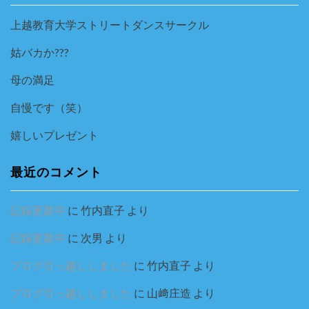
上越教育大学ストリートダンスサークル
姑バカか???
母の満足
自慢です（笑）
嬉しいプレゼント
最近のコメント
記録更新中
に
竹内直子
より
記録更新中
に
次男
より
ブログ引っ越ししました
に
竹内直子
より
ブログ引っ越ししました
に
山﨑庄造
より