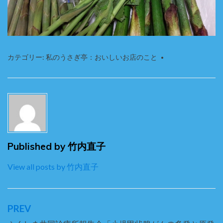
カテゴリー:
私のうさぎ亭：おいしいお店のこと
Published by
竹内直子
View all posts by 竹内直子
PREV
投