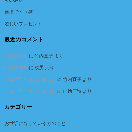
自慢です（笑）
嬉しいプレゼント
最近のコメント
記録更新中
に
竹内直子
より
記録更新中
に
次男
より
ブログ引っ越ししました
に
竹内直子
より
ブログ引っ越ししました
に
山﨑庄造
より
カテゴリー
お世話になっている方のこと