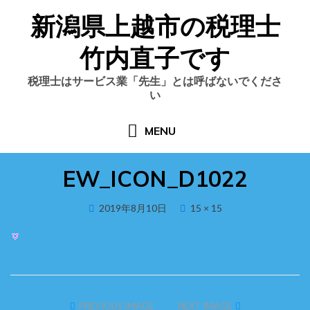
Skip
新潟県上越市の税理士
to
content
竹内直子です
税理士はサービス業「先生」とは呼ばないでくださ
い
MENU
EW_ICON_D1022
Posted
2019年8月10日
15 × 15
on
PREVIOUS IMAGE
NEXT IMAGE