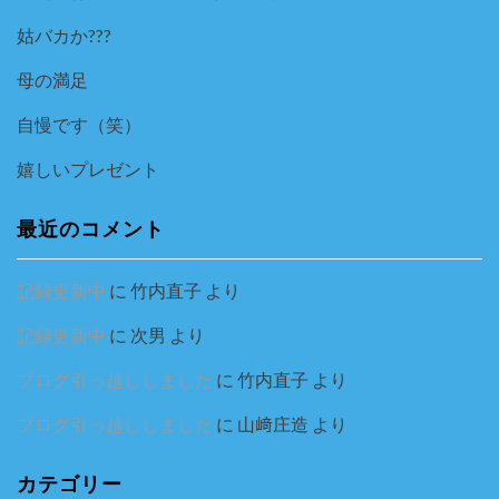
姑バカか???
母の満足
自慢です（笑）
嬉しいプレゼント
最近のコメント
記録更新中
に
竹内直子
より
記録更新中
に
次男
より
ブログ引っ越ししました
に
竹内直子
より
ブログ引っ越ししました
に
山﨑庄造
より
カテゴリー