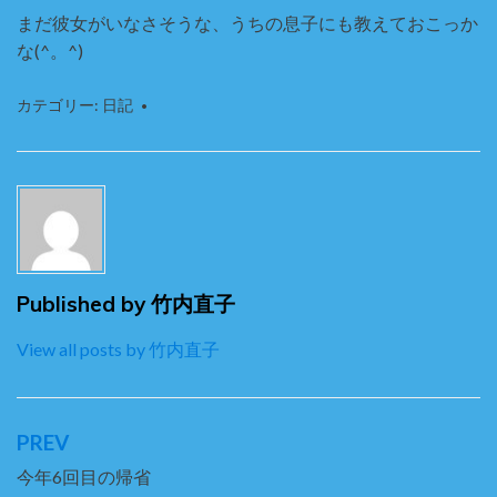
まだ彼女がいなさそうな、うちの息子にも教えておこっか
な
(^
。
^)
カテゴリー:
日記
Published by
竹内直子
View all posts by 竹内直子
PREV
投
稿
今年6回目の帰省