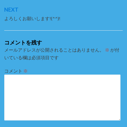
ナ
NEXT
ビ
よろしくお願いします!(^^)!
ゲ
ー
シ
コメントを残す
ョ
メールアドレスが公開されることはありません。
※
が付
いている欄は必須項目です
ン
コメント
※