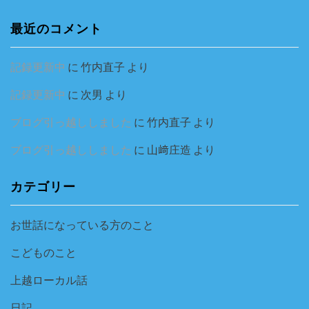
最近のコメント
記録更新中
に
竹内直子
より
記録更新中
に
次男
より
ブログ引っ越ししました
に
竹内直子
より
ブログ引っ越ししました
に
山﨑庄造
より
カテゴリー
お世話になっている方のこと
こどものこと
上越ローカル話
日記