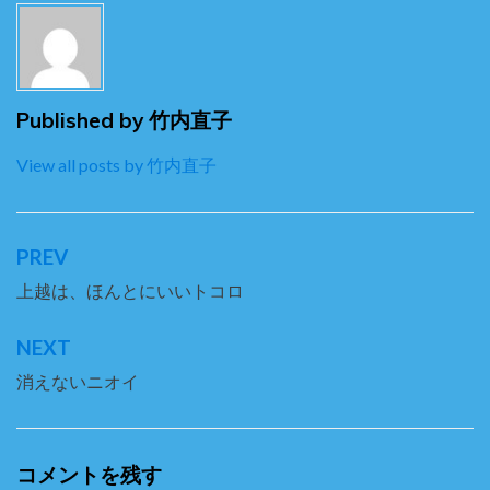
Published by
竹内直子
View all posts by 竹内直子
PREV
投
稿
上越は、ほんとにいいトコロ
ナ
NEXT
ビ
消えないニオイ
ゲ
ー
シ
コメントを残す